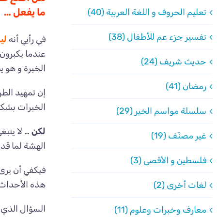
ما يفعل …
تعليم الحروف و اللغة العربية (40)
تفسير جزء عم للأطفال (38)
في رأيي أنه
لي
عندما يكبرون 
حديث شريف (24)
الخبرة و هو ي
رمضان (41)
إن تمهيد الطر
الخبرات بشكل م
سلسلة مواسم الخير (29)
لكن
… لا ينبغ
غير مصنّف (19)
الهشة لما قد 
فلسطين و الأقصى (3)
فيكفي أن يرى 
هذه الأحداث 
لغات أخرى (2)
السؤال الذي س
معارف وخبرات وعلوم (11)