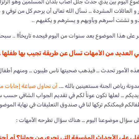
وع اليوم بين يدي حدث جلل أصاب بلدان المسلمين وهو الزلزا
و العائلات المشردة … نسأل الله تعالى أن يرحم كل من توفي و
 و تشتت أسرهم ويآويهم و يسترهم و يكفيهم ..
ر على هذا الموضوع بعد سنوات من اليوم فيجده تاريخاً!! .. سبحا
العديد من الأمهات تسأل عن طريقة تجيب بها طفلها عن
ا هذه الأمور تحدث … فيذهب ضحيتها ناس طيبون … ومنهم أطفال .
ي مدونة رياض الجنة مستعينين بالله ….
أن نحاول صياغة إجابات مس
أيديكم … لعلها تكون عوناً لكم في تقديم الجواب الشافي حسب 
الكم فيمكنكم تركها لنا في صندوق التعليقات في نهاية الموضو
على سؤال موضوعنا اليوم … هناك سؤال تطرحه الأمهات :
ي على الأحداث المؤسفة التي تجري من حولنا؟ أم أجنبه