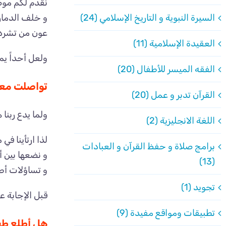
نقدم لكم موض
و خلف الدمار 
السيرة النبوية و التاريخ الإسلامي (24)
عون من تشردو
العقيدة الإسلامية (11)
ولعل أحداً يم
الفقه الميسر للأطفال (20)
تواصلت معي 
القرآن تدبر و عمل (20)
ولما يدع ربن
اللغة الانجليزية (2)
لذا ارتأينا ف
برامج صلاة و حفظ القرآن و العبادات
و نضعها بين 
(13)
و تساؤلات أطف
تجويد (1)
قبل الإجابة 
تطبيقات ومواقع مفيدة (9)
هل أطلع طفل