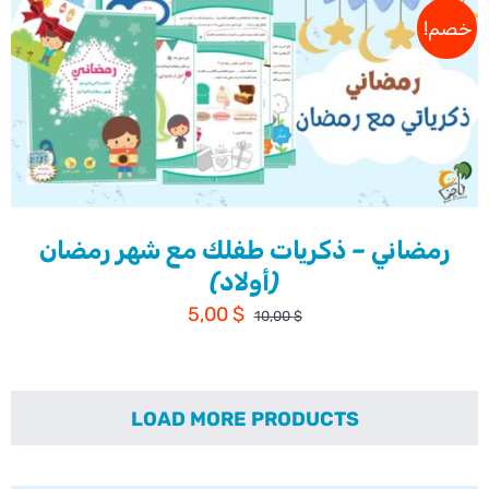
خصم!
رمضاني – ذكريات طفلك مع شهر رمضان
(أولاد)
السعر
السعر
5,00
$
10,00
$
الأصلي
الحالي
هو:
هو:
5,00 $.
10,00 $.
LOAD MORE PRODUCTS