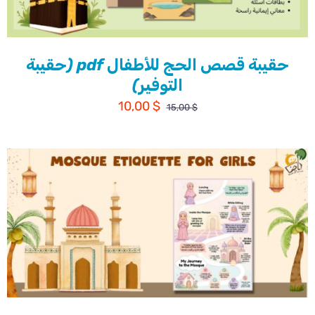
حقيبة قصص الحج للأطفال pdf (حقيبة
التوفير)
السعر
السعر
10,00
$
15,00
$
الأصلي
الحالي
هو:
هو:
10,00 $.
15,00 $.