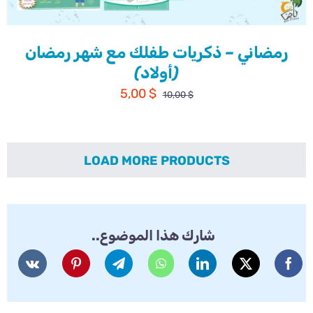
رمضاني – ذكريات طفلك مع شهر رمضان
(أولاد)
السعر
السعر
5,00
$
10,00
$
الأصلي
الحالي
هو:
هو:
5,00 $.
10,00 $.
LOAD MORE PRODUCTS
شارك هذا الموضوع..