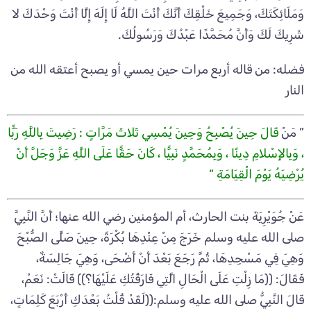
وَمَلَائِكَتَكَ، وَجَمِيعَ خَلْقِكَ أَنَّكَ أَنْتَ اللَّهُ لَا إِلَهَ إِلَّا أَنْتَ وَحْدَكَ لا
شَرِيكَ لَكَ وَأَنَّ مُحَمَّدًا عَبْدُكَ وَرَسُولُكَ.
فضله: من قاله أربع مرات حين يمسي أو يصبح أعتقه الله من
النار
” مَنْ
قَالَ حِينَ يُصْبِحُ وَحِينَ يُمْسِي ثَلاثَ مَرَّاتٍ : رَضِيتَ بِاللَّهِ رَبًّا
، وَبِالإِسْلامِ دِينًا ، وَبِمُحَمَّدٍ نَبِيًّا ، كَانَ حَقًّا عَلَى اللَّهِ عَزَّ وَجَلَّ أَنْ
يُرْضِيَهُ يَوْمَ الْقِيَامَةِ “
عَنْ جُوَيْرِيَةَ بنت الحارث، أم المؤمنين رضي الله عنها؛ أَنَّ النَّبِيَّ
صلى الله عليه وسلم خَرَجَ مِنْ عِنْدِهَا بُكْرَةً، حِينَ صَلَّى الصُّبْحَ
وَهِيَ فِي مَسْجِدِهَا، ثُمَّ رَجَعَ بَعْدَ أَنْ أَضْحَى، وَهِيَ جَالِسَةٌ،
فَقَالَ: ((مَا زِلْتِ عَلَى الْحَالِ الَّتِي فَارَقْتُكِ عَلَيْهَا؟)) قَالَتْ: نَعَمْ،
قَالَ النَّبِيُّ صلى الله عليه وسلم:((لَقَدْ قُلْتُ بَعْدَكِ أَرْبَعَ كَلِمَاتٍ،