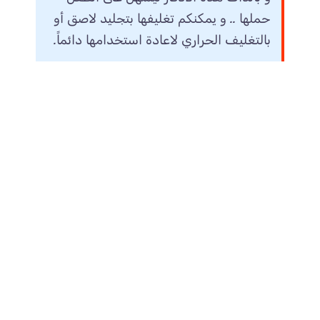
حملها .. و يمكنكم تغليفها بتجليد لاصق أو
بالتغليف الحراري لاعادة استخدامها دائماً.