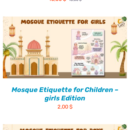
الأصلي
الحالي
هو:
هو:
10,00 $.
15,00 $.
Mosque Etiquette for Children –
girls Edition
2,00
$