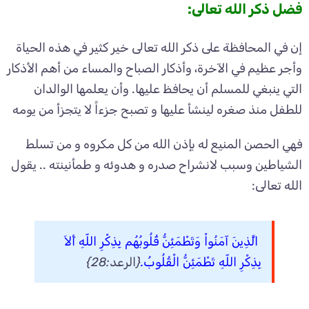
فضل ذكر الله تعالى:
إن في المحافظة على ذكر الله تعالى خير كثير في هذه الحياة
وأجر عظيم في الآخرة، وأذكار الصباح والمساء من أهم الأذكار
التي ينبغي للمسلم أن يحافظ عليها. وأن يعلمها الوالدان
للطفل منذ صغره لينشأ عليها و تصبح جزءاً لا يتجزأ من يومه
فهي الحصن المنيع له بإذن الله من كل مكروه و من تسلط
الشياطين وسبب لانشراح صدره و هدوئه و طمأنينته .. يقول
الله تعالى:
الَّذِينَ آمَنُواْ وَتَطْمَئِنُّ قُلُوبُهُم بِذِكْرِ اللّهِ أَلاَ
بِذِكْرِ اللّهِ تَطْمَئِنُّ الْقُلُوبُ.
{الرعد:28}