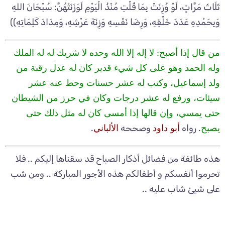
ثَلَاثَ مَرَّاتٍ، لَوْ وُزِنَتْ بِمَا قُلْتِ مُنْذُ الْيَوْمِ لَوَزَنَتْهُنَّ: سُبْحَانَ اللهِ
وَبِحَمْدِهِ عَدَدَ خَلْقِهِ، وَرِضَا نَفْسِهِ وَزِنَةَ عَرْشِهِ، وَمِدَادَ كَلِمَاتِهِ))
من قال إذا أصبح: لا إله إلا الله وحده لا شريك له له الملك
وله الحمد وهو على كل شيء قدير كان له عدل رقبة من
ولد إسماعيل، وكتب له عشر حسنات وحط عنه عشر
سيئات، ورفع له عشر درجات وكان في حرز من الشيطان
حتى يمسي، وإن قالها إذا أمسى كان له مثل ذلك حتى
. رواه
وصححه
.
يصبح
أبو داود
الألباني
هذه طائفة من فضائل أذكار الصباح قد سقناها إليكم .. فلا
تحرموا أنفسكم و أطفالكم هذه الأجور المباركة .. ومن شب
على شيئ شاب عليه ..