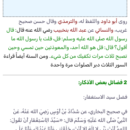
روى
أبو داود
واللفظ له،
والترمذي
وقال حسن صحيح
غريب،
والنسائي
عن
عبد الله بن
خبيب
رضي الله عنه قال
: قال
رسول الله صلى الله عليه وسلم: قل، قلت يا رسول الله ما
أقول؟ قال: قل هو الله أحد، والمعوذتين حين تمسي وحين
تصبح ثلاث مرات تكفيك من كل شيء
. ومن السنة أيضاً قراءة
السور الثلاث دبر الصلوات مرة واحدة
2 فضائل بعض الأذكار:
فضل سيد الاستغفار:
في صحيح البخاري، عن شَدَّادُ بْنُ أَوْسٍ رَضِيَ الله عَنْهُ، عَنْ
النَّبِيِّ صَلَّى الله عَلَيْهِ وَسَلَّمَ قال: «سَيِّدُ الِاسْتِغْفَارِ أَنْ تَقُولَ:
اللهمَّ أَنْتَ رَبِّي لا إِلَهَ إلا أَنْتَ، خَلَقْتَنِي وَأَنَا عَبْدُكَ، وَأَنَا عَلَى