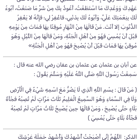
عَهْدِكَ وَوَعْدِكَ مَا اسْتَطَعْتُ، أَعُوذُ بِكَ مِنْ شَرِّ مَا صَنَعْتُ، أَبُوءُ
لَكَ بِنِعْمَتِكَ عَلَيَّ، وَأَبُوءُ لَكَ بِذَنْبِي، فَاغْفِرْ لِي؛ فَإِنَّهُ لا يَغْفِرُ
الذُّنُوبَ إلا أَنْتَ. مَنْ قَالَهَا مِنْ النَّهَارِ مُوقِنًا بِهَا فَمَاتَ مِنْ يَوْمِهِ
قَبْلَ أَنْ يُمْسِيَ فَهُوَ مِنْ أَهْلِ الْجَنَّةِ، وَمَنْ قَالَهَا مِنْ اللَّيْلِ وَهُوَ
مُوقِنٌ بِهَا فَمَاتَ قَبْلَ أَنْ يُصْبِحَ فَهُوَ مِنْ أَهْلِ الْجَنَّةِ»
عن أبان بن عثمان عن عثمان بن عفان رضي الله عنه قال :
سَمِعْتُ رَسُولَ اللَّهِ صَلَّى اللَّهُ عَلَيْهِ وَسَلَّمَ يَقُولُ :
( مَنْ قَالَ : بِسْمِ اللَّهِ الَّذِي لَا يَضُرُّ مَعَ اسْمِهِ شَيْءٌ فِي الْأَرْضِ
وَلَا فِي السَّمَاءِ وَهُوَ السَّمِيعُ الْعَلِيمُ ثَلَاثَ مَرَّاتٍ لَمْ تُصِبْهُ فَجْأَةُ
بَلَاءٍ حَتَّى يُصْبِحَ ، وَمَنْ قَالَهَا حِينَ يُصْبِحُ ثَلَاثُ مَرَّاتٍ لَمْ تُصِبْهُ
فَجْأَةُ بَلَاءٍ حَتَّى يُمْسِيَ )
الذكر: اللَّهُمَّ إِنِّي أَصْبَحْتُ أُشْهِدُكَ وَأُشْهِدُ حَمَلَةَ عَرْشِكَ