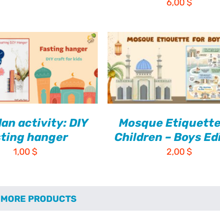
$
6,00
الأصلي
هو:
15,00 $.
n activity: DIY
Mosque Etiquette
sting hanger
Children – Boys Ed
1,00
$
2,00
$
 MORE PRODUCTS