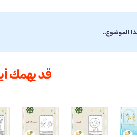
ا الموضوع..
قد يهمك أيض