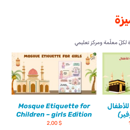
يزة
لكلّ معلّمة ومركز تعليمي
لأطفال
Mosque Etiquette for
Children – girls Edition
السعر
2,00
$