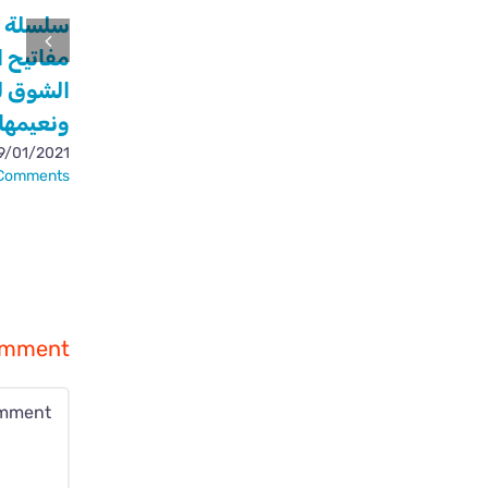
سلسلة
مفاتيح ا
الشوق ل
ونعيمها
9/01/2021
Comments
omment
omment