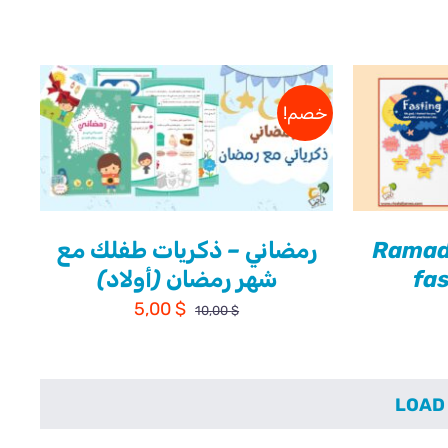
الحالي
هو:
10,00 $.
خصم!
Ramada
رمضاني – ذكريات طفلك مع
fa
شهر رمضان (أولاد)
السعر
السعر
5,00
$
10,00
$
الأصلي
الحالي
هو:
هو:
5,00 $.
10,00 $.
LOAD