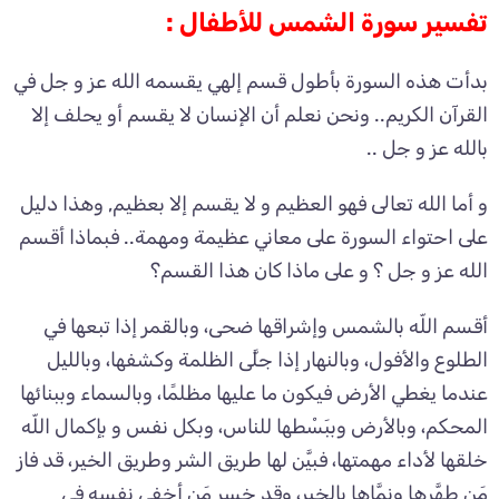
تفسير سورة الشمس للأطفال :
بدأت هذه السورة بأطول قسم إلهي يقسمه الله عز و جل في
القرآن الكريم.. ونحن نعلم أن الإنسان لا يقسم أو يحلف إلا
بالله عز و جل ..
و أما الله تعالى فهو العظيم و لا يقسم إلا بعظيم, وهذا دليل
على احتواء السورة على معاني عظيمة ومهمة.. فبماذا أقسم
الله عز و جل ؟ و على ماذا كان هذا القسم؟
أقسم اللّه بالشمس وإشراقها ضحى، وبالقمر إذا تبعها في
الطلوع والأفول، وبالنهار إذا جلَّى الظلمة وكشفها، وبالليل
عندما يغطي الأرض فيكون ما عليها مظلمًا، وبالسماء وببنائها
المحكم، وبالأرض وببَسْطها للناس، وبكل نفس و بإكمال اللّه
خلقها لأداء مهمتها، فبيَّن لها طريق الشر وطريق الخير، قد فاز
مَن طهَّرها ونمَّاها بالخير، وقد خسر مَن أخفى نفسه في