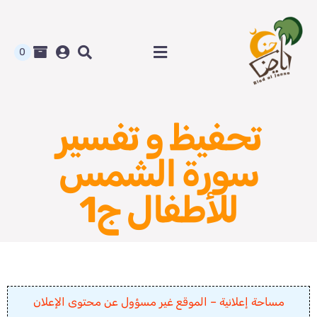
Ski
t
conten
0
Toggle
Navigation
الرئيسية
تحفيظ و تفسير
متجر رياض الجنة
سورة الشمس
المدونة و أوراق العمل
للأطفال ج1
من نحن
اتصل بنا
مساحة إعلانية – الموقع غير مسؤول عن محتوى الإعلان