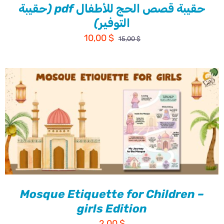
حقيبة قصص الحج للأطفال pdf (حقيبة
التوفير)
السعر
السعر
10,00
$
15,00
$
الأصلي
الحالي
هو:
هو:
10,00 $.
15,00 $.
Mosque Etiquette for Children –
girls Edition
2,00
$