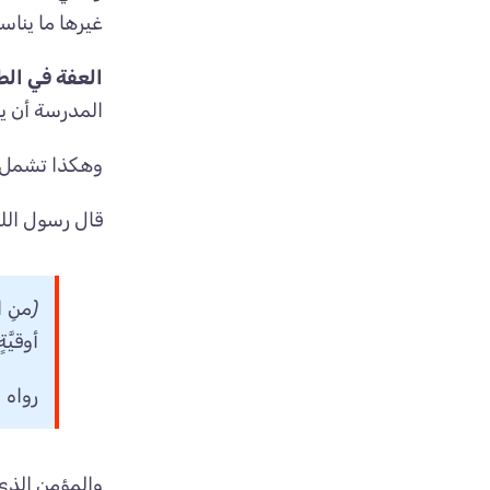
غيرها ما يناسب
العفة في الط
المدرسة أن ي
وهكذا تشمل ال
قال رسول الله
(
منِ ا
أوقيَّ
رواه
والمؤمن الذي 