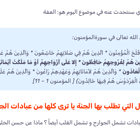
ذي سنتحدث عنه في موضوع اليوم هو: العفة
الله تعالى في سورةالمؤمنون:
َفْلَحَ الْمُؤْمِنُونَ * الَّذِينَ هُمْ فِي صَلاتِهِمْ خَاشِعُونَ * وَالَّذِينَ هُمْ عَنِ 
ينَ هُمْ لِفُرُوجِهِمْ حَافِظُونَ * إِلا عَلَى أَزْوَاجِهِمْ أوْ مَا مَلَكَتْ أَيْمَانُهُم
ْعَادُونَ
* وَالَّذِينَ هُمْ لأمَانَاتِهِمْ وَعَهْدِهِمْ رَاعُونَ * وَالَّذِينَ هُمْ عَلَ
نَ الْفِرْدَوْسَ هُمْ فِيهَا خَالِدُونَ} [ المؤمنون 1 – 11]
 التي تطلب بها الجنة يا ترى كلها من عبادات ال
بادات تشمل الجوارح و تشمل القلب أيضاً ؟ ماذا عن حسن الخلق 