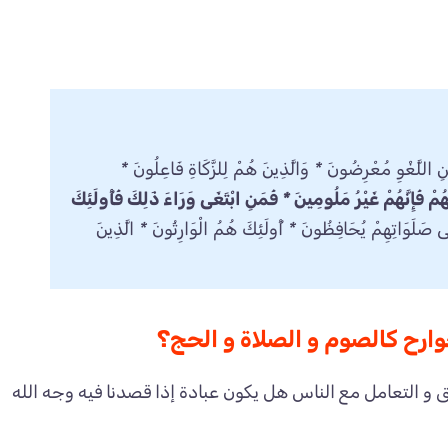
اللَّغْوِ مُعْرِضُونَ * وَالَّذِينَ هُمْ لِلزَّكَاةِ فَاعِلُونَ *
ْ فَإِنَّهُمْ غَيْرُ مَلُومِينَ * فَمَنِ ابْتَغَى وَرَاءَ ذَلِكَ فَأُولَئِكَ
ى صَلَوَاتِهِمْ يُحَافِظُونَ * أُولَئِكَ هُمُ الْوَارِثُونَ * الَّذِينَ
جوارح كالصوم و الصلاة و الحج؟
و التعامل مع الناس هل يكون عبادة إذا قصدنا فيه وجه الله