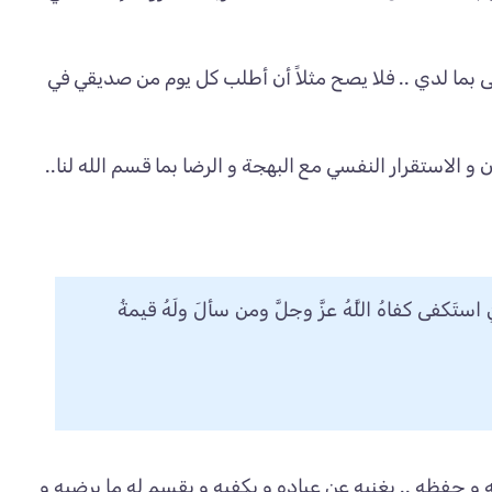
 بما لدي .. فلا يصح مثلاً أن أطلب كل يوم من صديقي في
 الاستقرار النفسي مع البهجة و الرضا بما قسم الله لنا..
نِ استَكفى كفاهُ اللَّهُ عزَّ وجلَّ ومن سألَ ولَهُ قيمةُ
 و حفظه .. يغنيه عن عباده و يكفيه و يقسم له ما يرضيه و