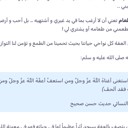
ني ..
عام
تعني أن لا أرغب بما في يد غيري و أشتهيه … بل أحب و أرضى
طعمني من طعامه أو يشتري لي !
عفة كل نواحي حياتنا بحيث تحمينا من الطمع و تؤمن لنا التوازن و
 صلى الله عليه و سلم:
ستغنى أغناهُ اللَّهُ عزَّ وجلَّ ومنِ استعفَّ أعفَّهُ اللَّهُ عزَّ وجلَّ وم
ةٍ فقد ألحفَ)
 النسائي حديث حسن صحيح
يتصف بالعفة سيجد أثراً عظيماً لها في حياته فهو في معونة الله