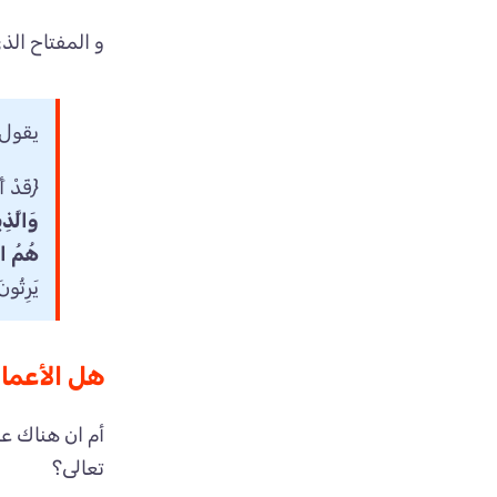
و المفتاح ال
يقول 
{قَدْ أ
وَالَّذِ
هُمُ ال
يَرِثُو
هل الأعمال
أم ان هناك ع
تعالى؟