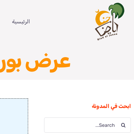
Ski
t
الرئيسية
conten
عرض بورب
ابحث في المدونة
Search
for: