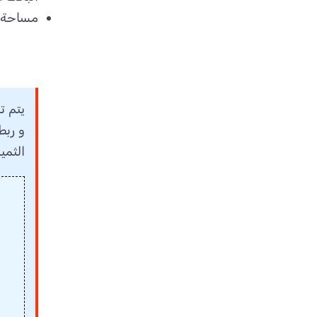
مساحة ل
يتم ت
و ربط
الثمين