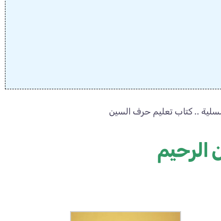
سلية .. كتاب تعليم حرف السين
 الرحيم