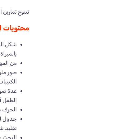
تتنوع تمارين 
محتويات ا
شكل الحر
بالمبراة
من المه
صور ملو
الكتيبا
عدة صور
الطفل أ
الحرف ب
جدول لك
تقليد ش
البحث ع