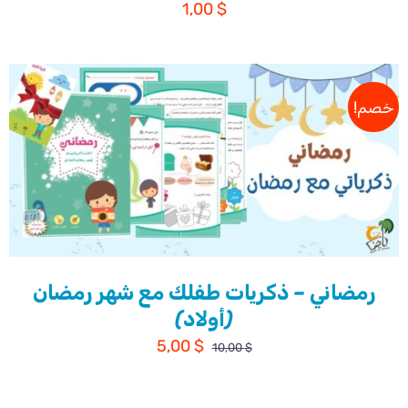
1,00
$
خصم!
رمضاني – ذكريات طفلك مع شهر رمضان
(أولاد)
السعر
السعر
5,00
$
10,00
$
الأصلي
الحالي
هو:
هو: