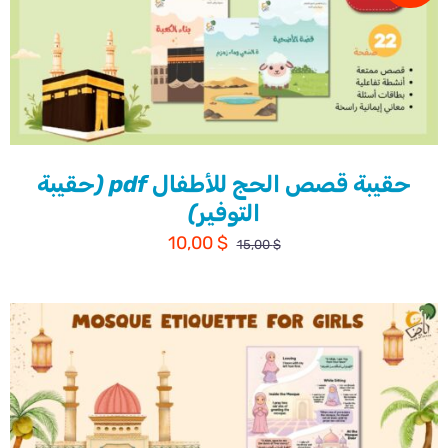
حقيبة قصص الحج للأطفال pdf (حقيبة
التوفير)
السعر
السعر
10,00
$
15,00
$
الأصلي
الحالي
هو:
هو:
10,00 $.
15,00 $.