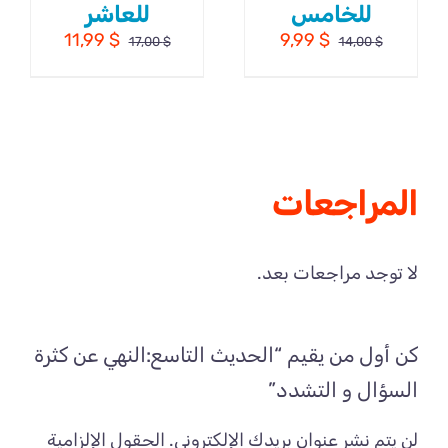
للخامس
للعاشر
السعر
السعر
السعر
السعر
11,99
$
9,99
$
17,00
$
14,00
$
الأصلي
الحالي
الأصلي
الحالي
هو:
هو:
هو:
هو:
11,99 $.
17,00 $.
9,99 $.
14,00 $.
المراجعات
لا توجد مراجعات بعد.
كن أول من يقيم “الحديث التاسع:النهي عن كثرة
السؤال و التشدد”
لن يتم نشر عنوان بريدك الإلكتروني.
الحقول الإلزامية