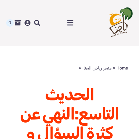
Ski
t
conten
0
Toggle
Navigation
الرئيسية
متجر رياض الجنة
Home
»
متجر رياض الجنة
»
الحديث التاسع:النهي عن كثرة السؤال و
التشدد
المدونة و أوراق العمل
الحديث
من نحن
التاسع:النهي عن
اتصل بنا
كثرة السؤال و