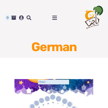
Ski
t
conten
0
Toggle
Navigation
الرئيسية
German
متجر رياض الجنة
المدونة و أوراق العمل
من نحن
اتصل بنا