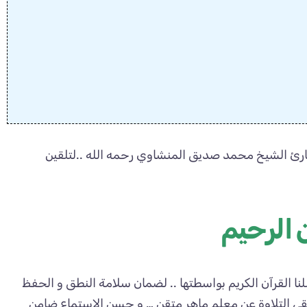
قارئ الشيخ محمد صديق المنشاوي رحمه الله ..لتلقين
 الرحيم
نا القرآن الكريم بواسطتها .. لضمان سلامة النطق و الحفظ
تلقي التلاوة عن معلم ماهر متقن … و حسن الاستماع ضامن