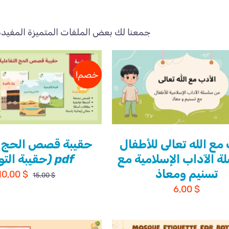
جمعنا لك بعض الملفات المتميزة المفيدة 
خصم!
 مع الله تعالى للأطفال
حقيبة قصص الحج ل
ة الآداب الإسلامية مع
pdf (حقيبة التوفير)
تسنيم ومعاذ
السعر
10,00
$
15,00
$
$
6,00
الأصلي
هو:
15,00 $.