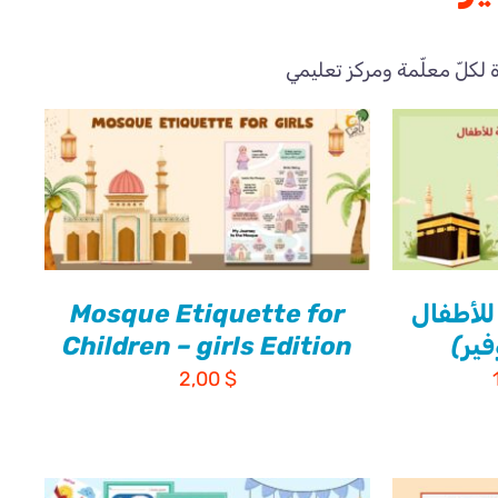
لكلّ معلّمة ومركز تعليمي
لأطفال
Mosque Etiquette for
Children – girls Edition
السعر
2,00
$
الحالي
هو:
10,00 $.