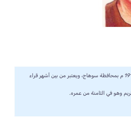
محمد صديق المنشاوي رحمه الله قارئ من دولة مصر، ولد سنة 1919 م بمحافظة سوهاج، ويعتبر من بين أشهر قراء
ريم وهو في الثامنة من عمره.