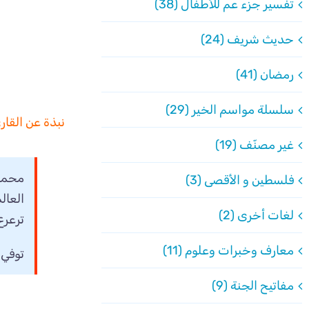
تفسير جزء عم للأطفال (38)
حديث شريف (24)
رمضان (41)
سلسلة مواسم الخير (29)
نبذة عن القا
غير مصنّف (19)
فلسطين و الأقصى (3)
العال
لغات أخرى (2)
ترعرع
معارف وخبرات وعلوم (11)
توفي م
مفاتيح الجنة (9)