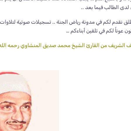
 لدى الطالب فيما بعد ..
ق نقدم لكم في مدونة رياض الجنة .. تسجيلات صوتية لتلاوات م
كون عوناً لكم في تلقين أبناءكم …
ف الشريف من القارئ الشيخ محمد صديق المنشاوي رحمه الله