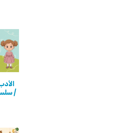
الأدب
| سلسل