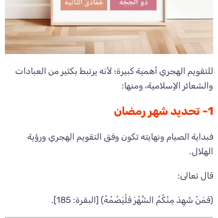
للتقويم الهجري أهمية كبيرة؛ لأنه يرتبط بكثير من العبادات
والشعائر الإسلامية، ومنها:
1- تحديد شهر رمضان
فبداية الصيام ونهايته تكون وفق التقويم الهجري ورؤية
الهلال.
قال تعالى:
﴿فَمَنْ شَهِدَ مِنْكُمُ الشَّهْرَ فَلْيَصُمْهُ﴾ [البقرة: 185].