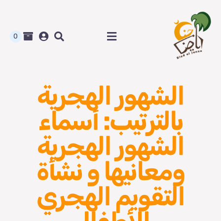
Ski
t
conten
0
Toggle
Navigation
الرئيسية
الشهور الهجرية
متجر رياض الجنة
بالترتيب: أسماء
المدونة و أوراق العمل
الشهور الهجرية
من نحن
ومعانيها و نشأة
التقويم الهجري
اتصل بنا