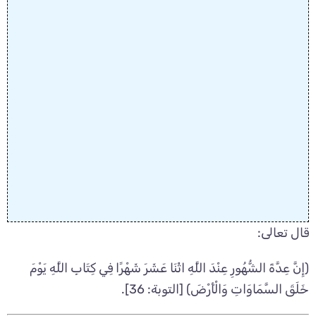
قال تعالى:
﴿إِنَّ عِدَّةَ الشُّهُورِ عِنْدَ اللَّهِ اثْنَا عَشَرَ شَهْرًا فِي كِتَابِ اللَّهِ يَوْمَ
خَلَقَ السَّمَاوَاتِ وَالْأَرْضَ﴾ [التوبة: 36].