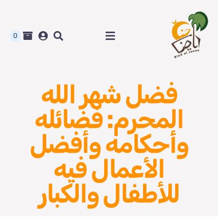
Ski
t
conten
0
Toggle
Navigation
الرئيسية
فضل شهر الله
متجر رياض الجنة
المحرم: فضائله
المدونة و أوراق العمل
وأحكامه وأفضل
من نحن
الأعمال فيه
للأطفال والكبار
اتصل بنا