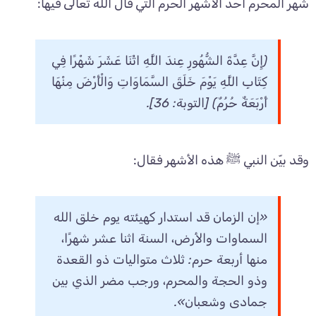
شهر المحرم أحد الأشهر الحرم التي قال الله تعالى فيها:
﴿إِنَّ عِدَّةَ الشُّهُورِ عِندَ اللَّهِ اثْنَا عَشَرَ شَهْرًا فِي
كِتَابِ اللَّهِ يَوْمَ خَلَقَ السَّمَاوَاتِ وَالْأَرْضَ مِنْهَا
أَرْبَعَةٌ حُرُمٌ﴾ [التوبة: 36].
وقد بيّن النبي ﷺ هذه الأشهر فقال:
«إن الزمان قد استدار كهيئته يوم خلق الله
السماوات والأرض، السنة اثنا عشر شهرًا،
منها أربعة حرم: ثلاث متواليات ذو القعدة
وذو الحجة والمحرم، ورجب مضر الذي بين
جمادى وشعبان».