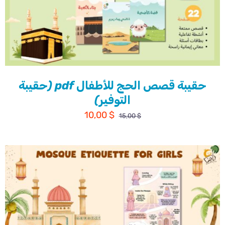
حقيبة قصص الحج للأطفال pdf (حقيبة
التوفير)
السعر
السعر
10,00
$
15,00
$
الأصلي
الحالي
هو:
هو:
10,00 $.
15,00 $.