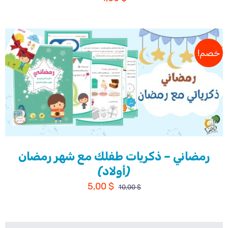
خصم!
رمضاني – ذكريات طفلك مع شهر رمضان
(أولاد)
السعر
السعر
5,00
$
10,00
$
الأصلي
الحالي
هو:
هو: