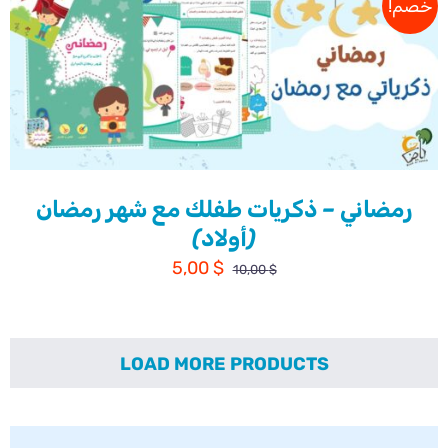
خصم!
رمضاني – ذكريات طفلك مع شهر رمضان
(أولاد)
السعر
السعر
5,00
$
10,00
$
الأصلي
الحالي
هو:
هو:
5,00 $.
10,00 $.
LOAD MORE PRODUCTS