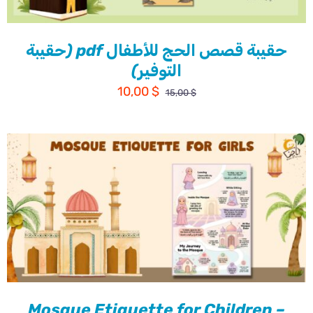
حقيبة قصص الحج للأطفال pdf (حقيبة
التوفير)
السعر
السعر
10,00
$
15,00
$
الأصلي
الحالي
هو:
هو:
10,00 $.
15,00 $.
Mosque Etiquette for Children –