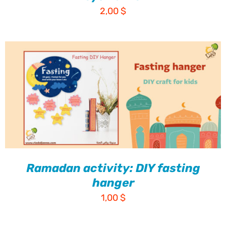
2,00
$
Ramadan activity: DIY fasting
hanger
1,00
$