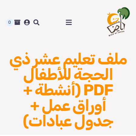
Ski
t
conten
0
Toggle
Navigation
الرئيسية
ملف تعليم عشر ذي
متجر رياض الجنة
الحجة للأطفال
المدونة و أوراق العمل
PDF (أنشطة +
من نحن
أوراق عمل +
جدول عبادات)
اتصل بنا