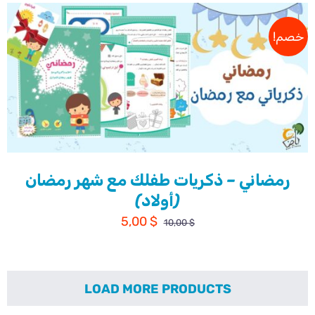
خصم!
رمضاني – ذكريات طفلك مع شهر رمضان
(أولاد)
السعر
السعر
5,00
$
10,00
$
الأصلي
الحالي
هو:
هو:
5,00 $.
10,00 $.
LOAD MORE PRODUCTS