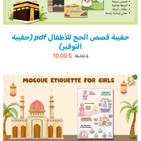
حقيبة قصص الحج للأطفال pdf (حقيبة
التوفير)
السعر
السعر
10,00
$
15,00
$
الأصلي
الحالي
هو:
هو:
10,00 $.
15,00 $.