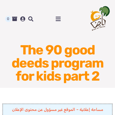
Ski
t
conten
0
Toggle
Navigation
الرئيسية
The 90 good
متجر رياض الجنة
deeds program
المدونة و أوراق العمل
for kids part 2
من نحن
اتصل بنا
مساحة إعلانية – الموقع غير مسؤول عن محتوى الإعلان