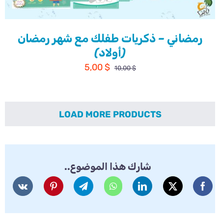
رمضاني – ذكريات طفلك مع شهر رمضان
(أولاد)
السعر
السعر
5,00
$
10,00
$
الأصلي
الحالي
هو:
هو:
5,00 $.
10,00 $.
LOAD MORE PRODUCTS
شارك هذا الموضوع..