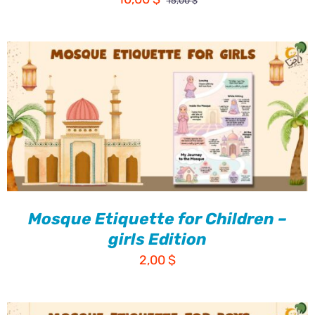
15,00
$
الأصلي
الحالي
هو:
هو:
10,00 $.
15,00 $.
Mosque Etiquette for Children –
girls Edition
2,00
$