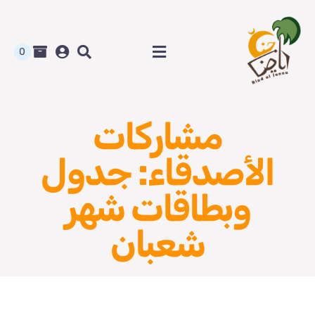
Ski
t
conten
0
Toggle
Navigation
الرئيسية
مشاركات
متجر رياض الجنة
الأصدقاء: جدول
المدونة و أوراق العمل
وبطاقات شهر
من نحن
شعبان
اتصل بنا