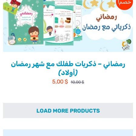
خصم!
رمضاني – ذكريات طفلك مع شهر رمضان
(أولاد)
السعر
السعر
5,00
$
10,00
$
الأصلي
الحالي
هو:
هو:
5,00 $.
10,00 $.
LOAD MORE PRODUCTS