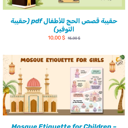
حقيبة قصص الحج للأطفال pdf (حقيبة
التوفير)
السعر
السعر
10,00
$
15,00
$
الأصلي
الحالي
هو:
هو:
10,00 $.
15,00 $.
Mosque Etiquette for Children –